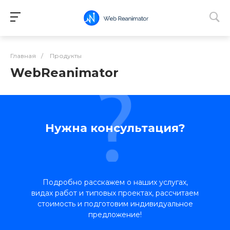
Главная
/
Продукты
WebReanimator
Нужна консультация?
Подробно расскажем о наших услугах,
видах работ и типовых проектах, рассчитаем
стоимость и подготовим индивидуальное
предложение!