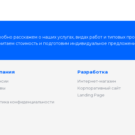
обно расскажем о наших услугах, видах работ и типовых про
читаем стоимость и подготовим индивидуальное предложени
пания
Разработка
нсии
Интернет-магазин
вы
Корпоративный сайт
Landing Page
тика конфиденциальности