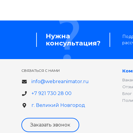
Нужна
Подр
консультация?
расс
Ком
СВЯЗАТЬСЯ С НАМИ
Вака
info@webreanimator.ru
Отзы
+7 921 730 28 00
Блог
Поли
г. Великий Новгород
Заказать звонок