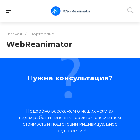
Главная
/
Портфолио
WebReanimator
Нужна консультация?
Подробно расскажем о наших услугах,
видах работ и типовых проектах, рассчитаем
стоимость и подготовим индивидуальное
предложение!