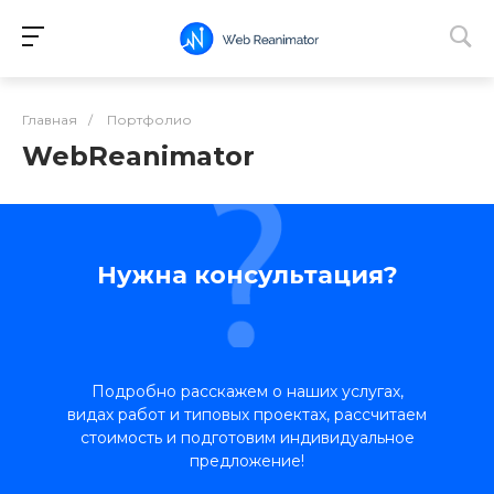
Главная
/
Портфолио
WebReanimator
Нужна консультация?
Подробно расскажем о наших услугах,
видах работ и типовых проектах, рассчитаем
стоимость и подготовим индивидуальное
предложение!