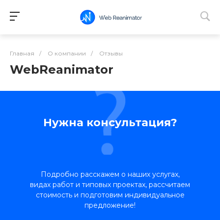
Главная
/
О компании
/
Отзывы
WebReanimator
Нужна консультация?
Подробно расскажем о наших услугах,
видах работ и типовых проектах, рассчитаем
стоимость и подготовим индивидуальное
предложение!