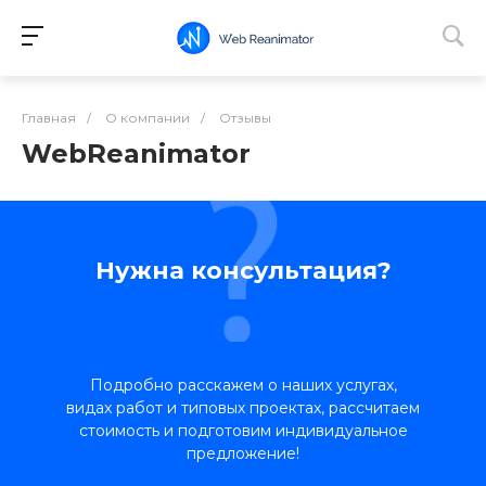
Главная
/
О компании
/
Отзывы
WebReanimator
Нужна консультация?
Подробно расскажем о наших услугах,
видах работ и типовых проектах, рассчитаем
стоимость и подготовим индивидуальное
предложение!