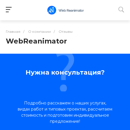
Главная
/
О компании
/
Отзывы
WebReanimator
Нужна консультация?
Подробно расскажем о наших услугах,
видах работ и типовых проектах, рассчитаем
стоимость и подготовим индивидуальное
предложение!