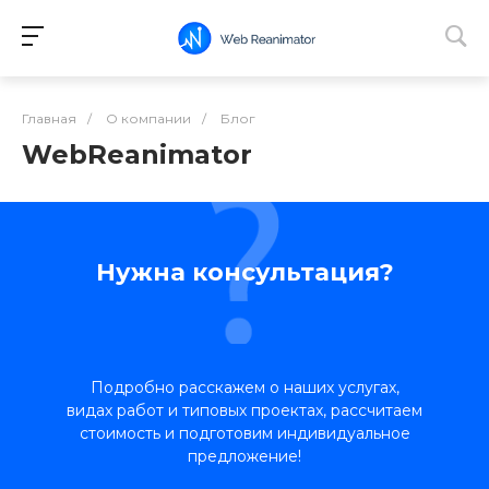
Главная
/
О компании
/
Блог
WebReanimator
Нужна консультация?
Подробно расскажем о наших услугах,
видах работ и типовых проектах, рассчитаем
стоимость и подготовим индивидуальное
предложение!