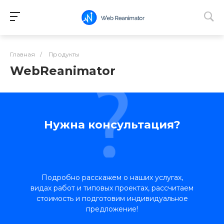
Главная
/
Продукты
WebReanimator
Нужна консультация?
Подробно расскажем о наших услугах,
видах работ и типовых проектах, рассчитаем
стоимость и подготовим индивидуальное
предложение!